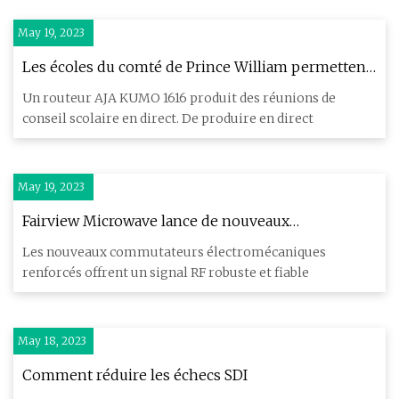
May 19, 2023
Les écoles du comté de Prince William permettent
la production vidéo automatisée : voici comment
Un routeur AJA KUMO 1616 produit des réunions de
conseil scolaire en direct. De produire en direct
May 19, 2023
Fairview Microwave lance de nouveaux
commutateurs de relais électromécaniques
Les nouveaux commutateurs électromécaniques
renforcés
renforcés offrent un signal RF robuste et fiable
May 18, 2023
Comment réduire les échecs SDI