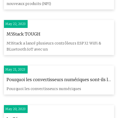
nouveaux produits (NPI)
May 22, 2023
M5Stack TOUGH
M5Stack a lancé plusieurs contrôleurs ESP32 WiFi &
BLuetooth IoT avec un
May 21, 2023
Pourquoi les convertisseurs numériques sont-ils la
partie la plus importante de votre studio ?
Pourquoi les convertisseurs numériques
May 20, 2023