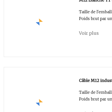
M12 Étanche YT S
Connecteur
Taille de l'embal
Poids brut par u
Voir plus
Câble M12 industr
RJ45 connecteur 
Taille de l'embal
Poids brut par u