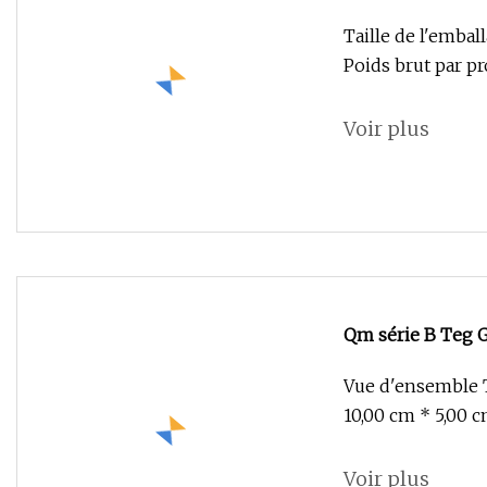
à 5 broches mâle
Taille de l'embal
Poids brut par pr
Voir plus
Qm série B Teg G
M12
Vue d'ensemble Ta
10,00 cm * 5,00 c
Voir plus