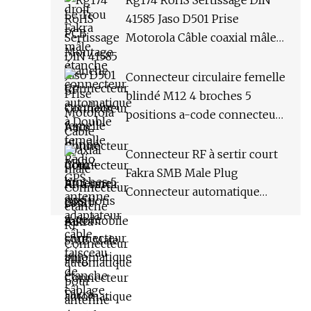
Rg174 RoHS Sertissage DIN
adaptateur câble faisceau de
41585 Jaso D501 Prise
câblage
Motorola Câble coaxial mâle
Connecteur étanche RF
Connecteur automatique
Connecteur circulaire femelle
pour antenne de scanner
blindé M12 4 broches 5
radio automobile
positions a-code connecteur
automatique étanche Fakra
pour capteur et actionneurs
Connecteur RF à sertir court
de manipulation de
Fakra SMB Male Plug
matériaux de bus de terrain
Connecteur automatique
d'usine
étanche pour RG174 RG316
LMR100