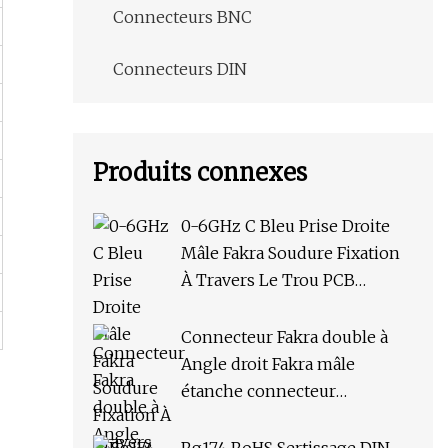
Connecteurs BNC
Connecteurs DIN
Produits connexes
0-6GHz C Bleu Prise Droite
Mâle Fakra Soudure Fixation
À Travers Le Trou PCB
Montage Étanche RF
Connecteur Auto Connecteur
Connecteur Fakra double à
pour Antenne GPS
Angle droit Fakra mâle
Automobile
étanche connecteur
automatique à Double femelle
Radio GPS antenne