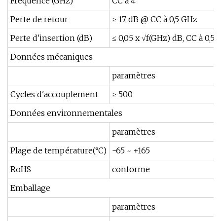
Fréquence (GHz)
CC à 4
Perte de retour
≥ 17 dB @ CC à 0,5 GHz
Perte d'insertion (dB)
≤ 0,05 x √f(GHz) dB, CC à 0,5
Données mécaniques
paramètres
Cycles d'accouplement
≥ 500
Données environnementales
paramètres
Plage de température(°C)
-65 ~ +165
RoHS
conforme
Emballage
paramètres