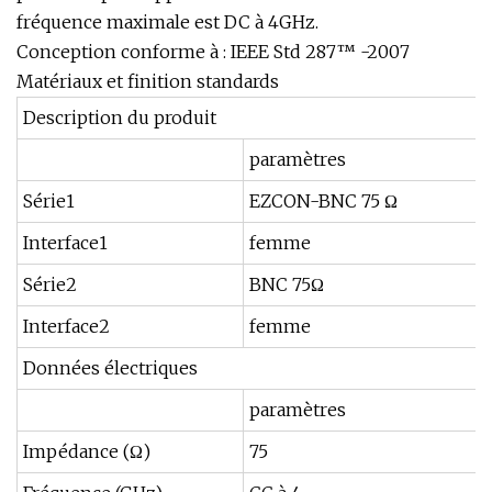
fréquence maximale est DC à 4GHz.
Conception conforme à : IEEE Std 287™ -2007
Matériaux et finition standards
Description du produit
paramètres
Série1
EZCON-BNC 75 Ω
Interface1
femme
Série2
BNC 75Ω
Interface2
femme
Données électriques
paramètres
Impédance (Ω)
75