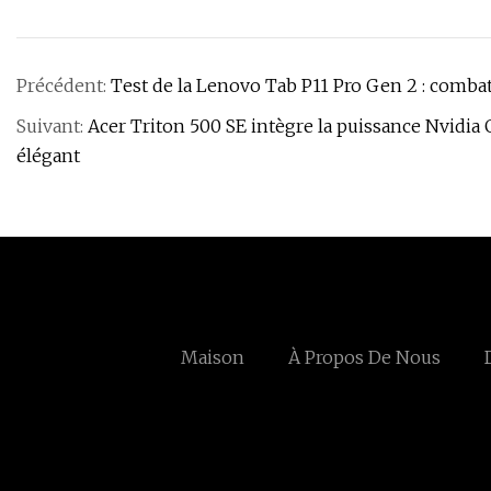
Précédent:
Test de la Lenovo Tab P11 Pro Gen 2 : comba
Suivant:
Acer Triton 500 SE intègre la puissance Nvidia
élégant
Maison
À Propos De Nous